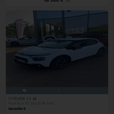
TTC
CITROËN C3
PureTech 83 S&S BVM Feel
Garantie 0