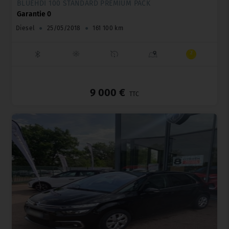
BLUEHDI 100 STANDARD PREMIUM PACK
Garantie 0
Diesel
●
25/05/2018
●
161 100 km
_
9 000 €
TTC