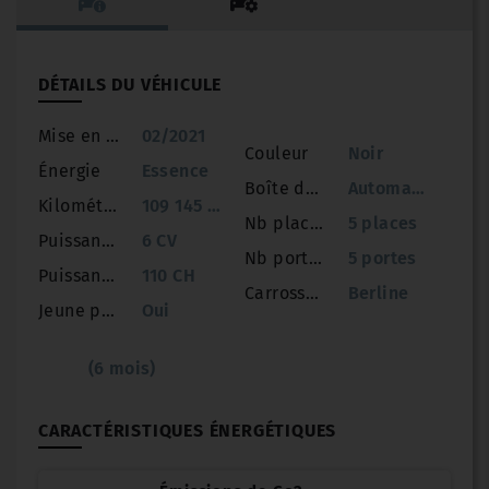
DÉTAILS DU VÉHICULE
Mise en circulation
02/2021
Couleur
Noir
Énergie
Essence
Boîte de vitesse
Automatique
Kilométrage
109 145 km
Nb places
5 places
Puissance
6 CV
Nb portes
5 portes
Puissance réelle
110 CH
Carrosserie
Berline
Jeune permis
Oui
(6 mois)
CARACTÉRISTIQUES ÉNERGÉTIQUES