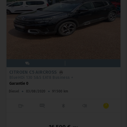
CITROËN C5 AIRCROSS
BlueHDi 130 S&S EAT8 Business +
Garantie 0
Diesel
●
03/08/2020
●
91 500 km
_
16 500 €