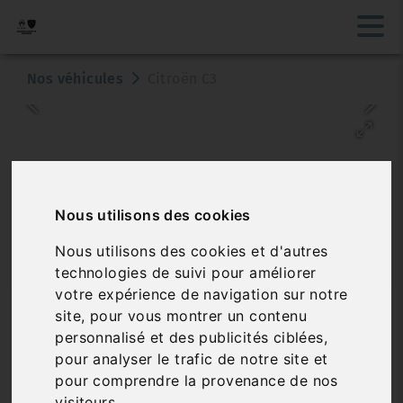
Nos véhicules
Citroën C3
Nous utilisons des cookies
Nous utilisons des cookies et d'autres
Véhicule vendu
technologies de suivi pour améliorer
votre expérience de navigation sur notre
CITROËN C3
site, pour vous montrer un contenu
PURETECH 110 S&S EAT6 SHINE BUSINESS
personnalisé et des publicités ciblées,
pour analyser le trafic de notre site et
Réf. 3456872
Véhicule sur parc
pour comprendre la provenance de nos
visiteurs.