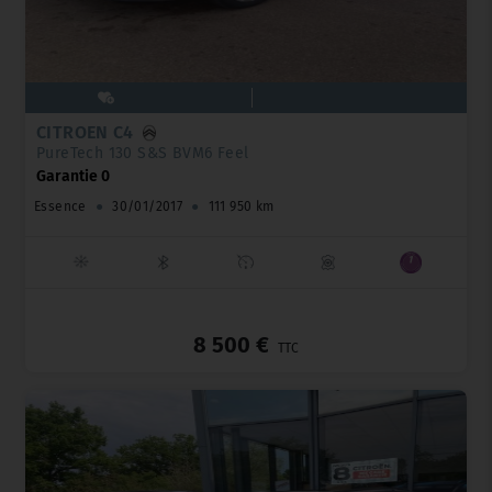
CITROËN C4
PureTech 130 S&S BVM6 Feel
Garantie 0
Essence
●
30/01/2017
●
111 950 km
_
8 500 €
TTC