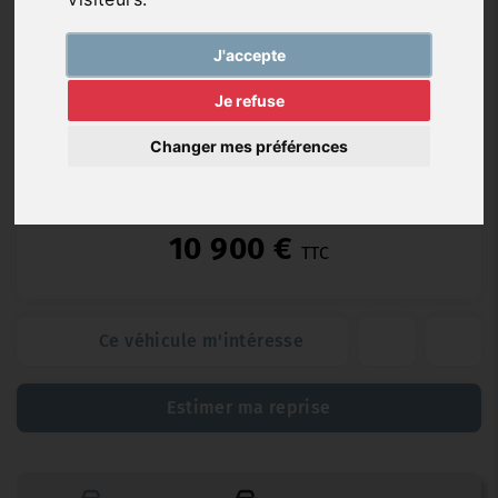
Essence
109 145
02/2021
Automatique
km
J'accepte
Je refuse
Changer mes préférences
(6 mois)
10 900 €
TTC
Ce véhicule m'intéresse
Estimer ma reprise