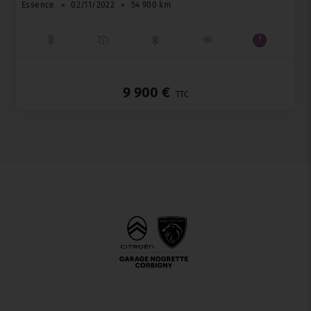
Essence
●
02/11/2022
●
54 900 km
_
9 900 €
TTC