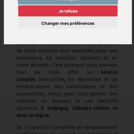
Je refuse
Changer mes préférences
Au
Garage Nogrette
, nous comprenons que
le confort de conduite et la tenue de route
de votre véhicule sont essentiels pour une
expérience de conduite agréable et en
toute sécurité. C'est pourquoi nous sommes
fiers de vous offrir un
service
complet
d'entretien, de réparation et de
remplacement des amortisseurs et des
suspensions, conçu pour vous assurer une
conduite en douceur et une stabilité
optimale
à Corbigny, Château-Chinon et
dans la région
.
De l'inspection complète au remplacement