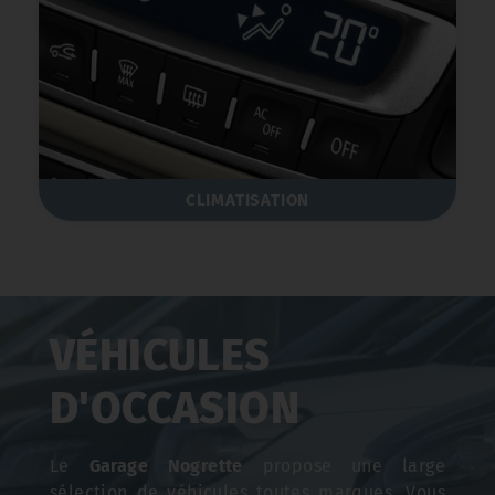
CLIMATISATION
VÉHICULES
D'OCCASION
Le
Garage Nogrette
propose une large
sélection de véhicules toutes marques. Vous