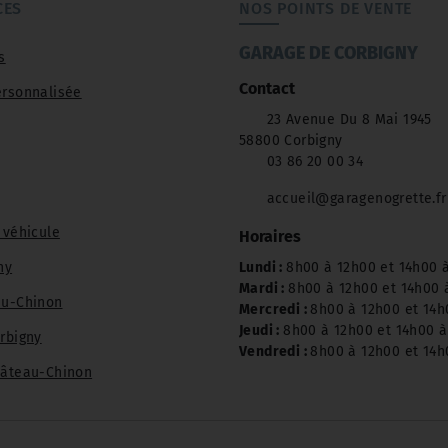
Contactez-nous au 03 86 20 00 34 pour un
CES
NOS POINTS DE VENTE
rendez-vous.
GARAGE DE CORBIGNY
s
Contact
rsonnalisée
23 Avenue Du 8 Mai 1945
58800 Corbigny
03 86 20 00 34
accueil@garagenogrette.fr
 véhicule
Horaires
ny
Lundi :
8h00 à 12h00 et 14h00 
Mardi :
8h00 à 12h00 et 14h00 
au-Chinon
Mercredi :
8h00 à 12h00 et 14h
Jeudi :
8h00 à 12h00 et 14h00 
rbigny
Vendredi :
8h00 à 12h00 et 14h
hâteau-Chinon