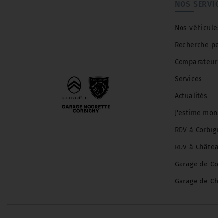
Plus d'informations :
NOS SERVI
https://www.garagecitroen-
nogrette.com/vehicule/peugeot-208-
Nos véhicule
puretech-100-samp;s-active-business-
essence-2020-corbigny?vehicule=3827864
Recherche pe
Comparateur
Services
Actualités
J'estime mon
RDV à Corbig
RDV à Châte
Garage de Co
Garage de C