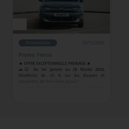
Promotions
29/12/2025
Promo Freins
🔥 OFFRE EXCEPTIONNELLE FREINAGE 🔥
🚗💥 Du 1er janvier au 28 février 2026,
bénéficiez de -25 % sur les disques et
plaquettes de frein (hors pose) !
👉 Des freins en parfait état, c’est votre
sécurité avant tout.
👉 Profitez de cette offre pour anticiper
l’entretien et faire des économies.
⏳ Offre limitée dans le temps