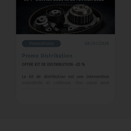
Promotions
06/01/2026
Promo Distribution
OFFRE KIT DE DISTRIBUTION –20 %
Le kit de distribution est une intervention
essentielle et coûteuse. Une casse peut
endommager gravement le moteur.
Profitez de –20 % sur le remplacement du kit
de distribution
Du 1er janvier 2026 au 28 février 2026
N’attendez pas la panne, Profitez-en !