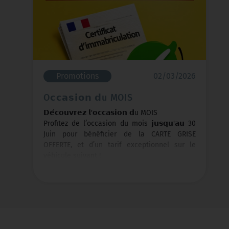
Promotions
02/03/2026
O𝗰𝗰𝗮𝘀𝗶𝗼𝗻 𝗱u MOIS
𝗗𝗲́𝗰𝗼𝘂𝘃𝗿𝗲𝘇 𝗹'𝗼𝗰𝗰𝗮𝘀𝗶𝗼𝗻 𝗱u MOIS
Profitez de l’occasion du mois 𝗷𝘂𝘀𝗾𝘂'𝗮𝘂 30
Juin pour bénéficier de la CARTE GRISE
OFFERTE, et d’un tarif exceptionnel sur le
véhicule suivant !
Modèle : Peugeot 208
Année : 2020
Kilométrage : 97 818 km
Prix : 10990 €
*Courroie de distribution changée le
28/11/2025 à 97 828 km